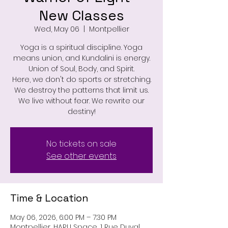
New Classes
Wed, May 06
  |  
Montpellier
Yoga is a spiritual discipline. Yoga
means union, and Kundalini is energy.
Union of Soul, Body, and Spirit.
Here, we don't do sports or stretching.
We destroy the patterns that limit us.
We live without fear. We rewrite our
destiny!
No tickets on sale
See other events
Time & Location
May 06, 2026, 6:00 PM – 7:30 PM
Montpellier, HARU Space, 1 Rue Duval