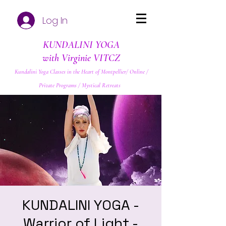
Log In
KUNDALINI YOGA
with Virginie VITCZ
Kundalini Yoga Classes in the Heart of Montpellier/ Online /
Private Programs / Mystical Retreats
KUNDALINI YOGA -
Warrior of Light -