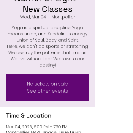
New Classes
Wed, Mar 04
  |  
Montpellier
Yoga is a spiritual discipline. Yoga
means union, and Kundalini is energy.
Union of Soul, Body, and Spirit.
Here, we don't do sports or stretching.
We destroy the patterns that limit us.
We live without fear. We rewrite our
destiny!
No tickets on sale
See other events
Time & Location
Mar 04, 2026, 6:00 PM – 7:30 PM
Montpellier, HARU Space, 1 Rue Duval