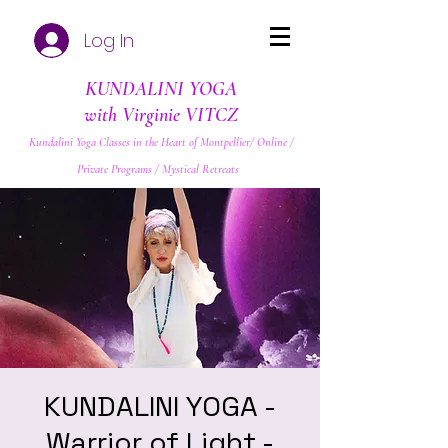
Log In
KUNDALINI YOGA
with Virginie VITCZ
Kundalini Yoga Classes in the Heart of Montpellier/ Online /
Private Programs / Mystical Retreats
KUNDALINI YOGA -
Warrior of Light -