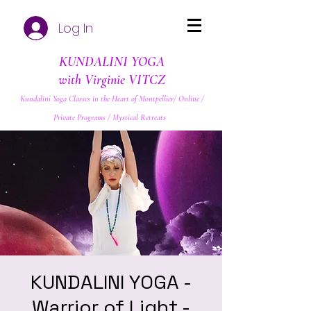
Log In
KUNDALINI YOGA
with Virginie VITCZ
Kundalini Yoga Classes in the Heart of Montpellier/ Online /
Private Programs / Mystical Retreats
KUNDALINI YOGA -
Warrior of Light -