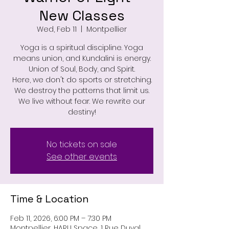
New Classes
Wed, Feb 11
  |  
Montpellier
Yoga is a spiritual discipline. Yoga
means union, and Kundalini is energy.
Union of Soul, Body, and Spirit.
Here, we don't do sports or stretching.
We destroy the patterns that limit us.
We live without fear. We rewrite our
destiny!
No tickets on sale
See other events
Time & Location
Feb 11, 2026, 6:00 PM – 7:30 PM
Montpellier, HARU Space, 1 Rue Duval