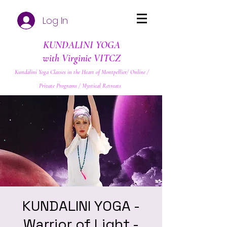
Log In
KUNDALINI YOGA
with Virginie VITCZ
Kundalini Yoga Classes in the Heart of Montpellier/ Online /
Private Programs / Mystical Retreats
KUNDALINI YOGA -
Warrior of Light -