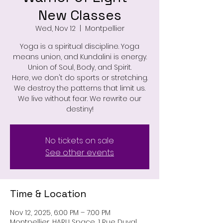
New Classes
Wed, Nov 12
  |  
Montpellier
Yoga is a spiritual discipline. Yoga
means union, and Kundalini is energy.
Union of Soul, Body, and Spirit.
Here, we don't do sports or stretching.
We destroy the patterns that limit us.
We live without fear. We rewrite our
destiny!
No tickets on sale
See other events
Time & Location
Nov 12, 2025, 6:00 PM – 7:00 PM
Montpellier, HARU Space, 1 Rue Duval