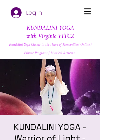
Log In
KUNDALINI YOGA
with Virginie VITCZ
Kundalini Yoga Classes in the Heart of Montpellier/ Online /
Private Programs / Mystical Retreats
KUNDALINI YOGA -
Warrior of Light -