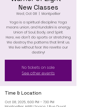
New Classes
Wed, Oct 08
  |  
Montpellier
Yoga is a spiritual discipline. Yoga
means union, and Kundalini is energy.
Union of Soul, Body, and Spirit.
Here, we don't do sports or stretching.
We destroy the patterns that limit us.
We live without fear. We rewrite our
destiny!
No tickets on sale
See other events
Time & Location
Oct 08, 2025, 6:00 PM – 7:30 PM
Montpellier, HARU Space, 1 Rue Duval