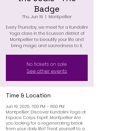
Badge
Thu, Jun 19
  |  
Montpellier
Every Thursday, we meet for a Kundalini
Yoga class in the Ecusson district of
Montpellier to beautify your life and
bring magic and sacredness to it.
No tickets on sale
See other events
Time & Location
Jun 19, 2025, 7:00 PM – 11:00 PM
Montpellier, Discover Kundalini Yoga at
Espace Corps Esprit, Montpellier Are
you looking for a regenerating break
from your daily life? Treat yourself to a