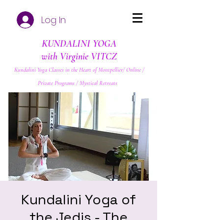
Log In
KUNDALINI YOGA
with Virginie VITCZ
Kundalini Yoga Classes in the Heart of Montpellier/ Online /
Private Programs / Mystical Retreats
Kundalini Yoga of
the Jedis - The