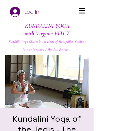
Log In
KUNDALINI YOGA
with Virginie VITCZ
Kundalini Yoga Classes in the Heart of Montpellier/ Online /
Private Programs / Mystical Retreats
Kundalini Yoga of
the Jedis - The