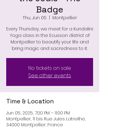
Badge
Thu, Jun 05
  |  
Montpellier
Every Thursday, we meet for a Kundalini
Yoga class in the Ecusson district of
Montpellier to beautify your life and
bring magic and sacredness to it.
No tickets on sale
See other events
Time & Location
Jun 05, 2025, 7:00 PM – 11:00 PM
Montpellier, 11 bis Rue Jules Latreilhe,
34000 Montpellier, France