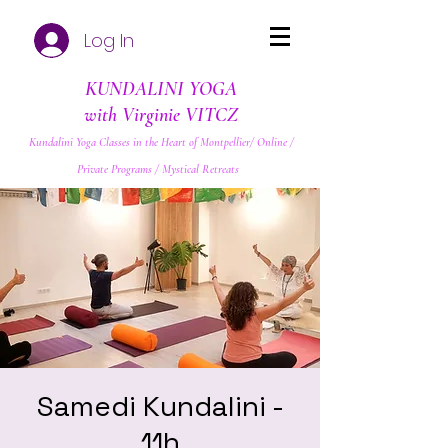
Log In
KUNDALINI YOGA
with Virginie VITCZ
Kundalini Yoga Classes in the Heart of Montpellier/ Online /
Private Programs / Mystical Retreats
Samedi Kundalini -
11h