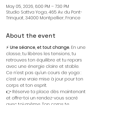
May 05, 2026, 6:00 PM – 7:30 PM
Studio Sattva Yoga, 465 Av. du Pont-
Trinquat, 34000 Montpellier, France
About the event
⚡ 
Une séance, et tout change. 
En une 
classe, tu libères les tensions, tu 
retrouves ton équilibre et tu repars 
avec une énergie claire et stable.
Ce n’est pas qu’un cours de yoga : 
c’est une vraie mise à jour pour ton 
corps et ton esprit.
👉 Réserve ta place dès maintenant 
et offre-toi un rendez-vous sacré 
avec toi-même. Ton corps te 
remerciera. Ton esprit se posera. Ton 
cœur s’ouvrira.
📍 
Studio Sattva Yoga, 465 avenue du 
Pont Trinquat, Montpellier