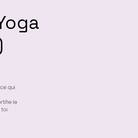
 Yoga
)
ce qui
tifie le
toi.