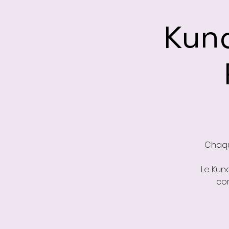
Kund
Chaqu
Le Kund
cor