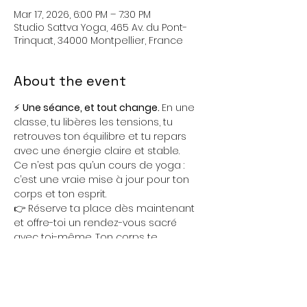
Mar 17, 2026, 6:00 PM – 7:30 PM
Studio Sattva Yoga, 465 Av. du Pont-
Trinquat, 34000 Montpellier, France
About the event
⚡ 
Une séance, et tout change. 
En une 
classe, tu libères les tensions, tu 
retrouves ton équilibre et tu repars 
avec une énergie claire et stable.
Ce n’est pas qu’un cours de yoga : 
c’est une vraie mise à jour pour ton 
corps et ton esprit.
👉 Réserve ta place dès maintenant 
et offre-toi un rendez-vous sacré 
avec toi-même. Ton corps te 
remerciera. Ton esprit se posera. Ton 
cœur s’ouvrira.
📍 
Studio Sattva Yoga, 465 avenue du 
Pont Trinquat, Montpellier