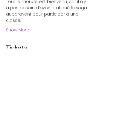
Tout le monde est bienvenu, car il n'y 
a pas besoin d'avoir pratiqué le yoga 
auparavant pour participer à une 
classe. 
Show More
Tickets
Sale ended
Ticket type
Kundalini Yoga Tuesday
Class
Price
€16.00
+€0.40 ticket service fee