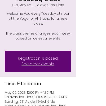
Tue, May 02
  |  
Palavas-les-Flots
I welcome you every Tuesday at noon
at the Yoga for All Studio for a new
class.
The class theme changes each week
based on celestial events.
Registration is closed
See other events
Time & Location
May 02, 2023, 12:00 PM – 1:30 PM
Palavas-les-Flots, LOUS REBOUSSAÏRES
Building, 531 Av. de l'Évêché de