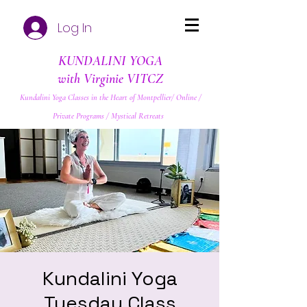
Log In
KUNDALINI YOGA
with Virginie VITCZ
Kundalini Yoga Classes in the Heart of Montpellier/ Online /
Private Programs / Mystical Retreats
Kundalini Yoga
Tuesday Class