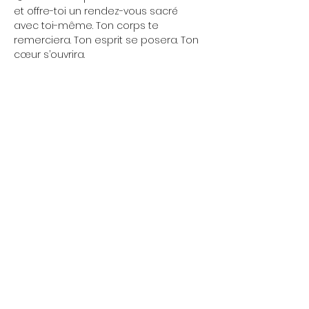
et offre-toi un rendez-vous sacré 
avec toi-même. Ton corps te 
remerciera. Ton esprit se posera. Ton 
cœur s’ouvrira.
⚡ 
Une séance, et tout change. 
En 75 
minutes, tu libères les tensions, tu 
retrouves ton équilibre et tu repars 
avec une énergie claire et stable.
Ce n’est pas qu’un cours de yoga : 
c’est une vraie mise à jour pour ton 
corps et ton esprit.
Show More
Share this event