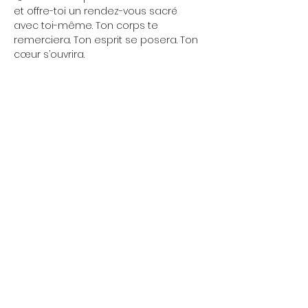
et offre-toi un rendez-vous sacré 
avec toi-même. Ton corps te 
remerciera. Ton esprit se posera. Ton 
cœur s’ouvrira.
⚡ 
Une séance, et tout change. 
En 75 
minutes, tu libères les tensions, tu 
retrouves ton équilibre et tu repars 
avec une énergie claire et stable.
Ce n’est pas qu’un cours de yoga : 
c’est une vraie mise à jour pour ton 
corps et ton esprit.
Show More
Share this event