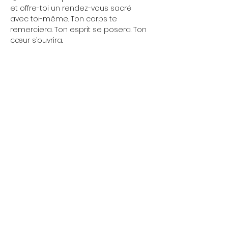
et offre-toi un rendez-vous sacré 
avec toi-même. Ton corps te 
remerciera. Ton esprit se posera. Ton 
cœur s’ouvrira.
⚡ 
Une séance, et tout change. 
En 75 
minutes, tu libères les tensions, tu 
retrouves ton équilibre et tu repars 
avec une énergie claire et stable.
Ce n’est pas qu’un cours de yoga : 
c’est une vraie mise à jour pour ton 
corps et ton esprit.
Show More
Share this event