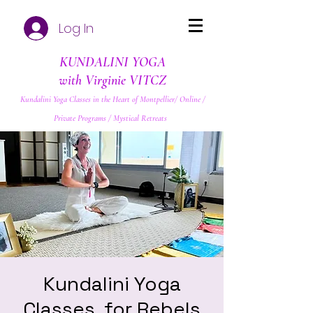
Log In
KUNDALINI YOGA
with Virginie VITCZ
Kundalini Yoga Classes in the Heart of Montpellier/ Online /
Private Programs / Mystical Retreats
Kundalini Yoga
Classes, for Rebels