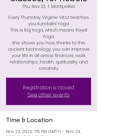
Thu, Nov 23
  |  
Montpellier
Every Thursday, Virginie Vitcz teaches
you Kundalini Yoga.
This is Raj Yoga, which means Royal
Yoga.
She shows you how, thanks to this
ancient technology, you can improve
your life in all areas: finances, work,
relationships, health, spirituality, and
creativity.
Registration is closed
See other events
Time & Location
Nov 23, 2023, 7:15 PM GMT+1 – Nov 24,