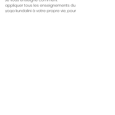
Je vous enseigne comment 
appliquer tous les enseignements du 
yoga kundalini à votre propre vie, pour 
l'améliorer, pour que vous puissiez 
activer vote destin.
Les débutants sont bienvenus, il n'y a 
pas de niveau. 
Amenez une tenue souple, de l'eau 
pour vous hydrater et votre curiosité.
Afficher plus
Partager cet événement