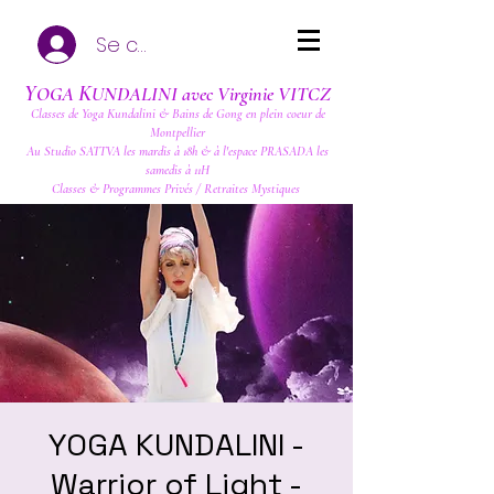
Se connecter
Y
K
OGA
UNDALINI avec Virginie VITCZ
Classes de Yoga Kundalini & Bains de Gong en plein coeur de
Montpellier
Au Studio SATTVA les mardis à 18h & à l'espace PRASADA les
samedis à 11H
Classes & Programmes Privés / Retraites Mystiques
YOGA KUNDALINI -
Warrior of Light -