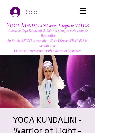
Se connecter
Y
K
OGA
UNDALINI avec Virginie VITCZ
Classes de Yoga Kundalini & Bains de Gong en plein coeur de
Montpellier
Au Studio SATTVA les mardis à 18h & à l'espace PRASADA les
samedis à 11H
Classes & Programmes Privés / Retraites Mystiques
YOGA KUNDALINI -
Warrior of Light -