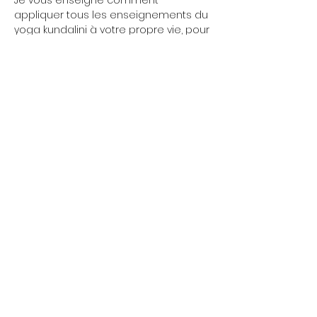
Je vous enseigne comment 
appliquer tous les enseignements du 
yoga kundalini à votre propre vie, pour 
l'améliorer, pour que vous puissiez 
activer votre destin.
Les débutants sont bienvenus, il n'y a 
pas de niveau. 
Amenez une tenue souple, de l'eau 
pour vous hydrater et votre curiosité.
Afficher plus
Partager cet événement