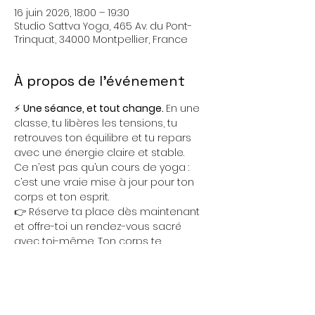
16 juin 2026, 18:00 – 19:30
Studio Sattva Yoga, 465 Av. du Pont-
Trinquat, 34000 Montpellier, France
À propos de l'événement
⚡ 
Une séance, et tout change. 
En une 
classe, tu libères les tensions, tu 
retrouves ton équilibre et tu repars 
avec une énergie claire et stable.
Ce n’est pas qu’un cours de yoga : 
c’est une vraie mise à jour pour ton 
corps et ton esprit.
👉 Réserve ta place dès maintenant 
et offre-toi un rendez-vous sacré 
avec toi-même. Ton corps te 
remerciera. Ton esprit se posera. Ton 
cœur s’ouvrira.
📍 
Studio Sattva Yoga, 465 avenue du 
Pont Trinquat, Montpellier