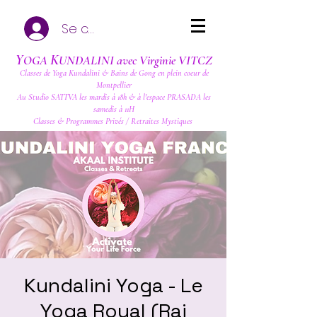
Se connecter
Y
K
OGA
UNDALINI avec Virginie VITCZ
Classes de Yoga Kundalini & Bains de Gong en plein coeur de
Montpellier
Au Studio SATTVA les mardis à 18h & à l'espace PRASADA les
samedis à 11H
Classes & Programmes Privés / Retraites Mystiques
Kundalini Yoga - Le
Yoga Royal (Raj