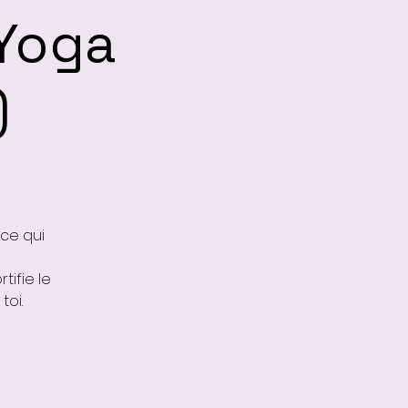
 Yoga
)
ce qui
tifie le
toi.