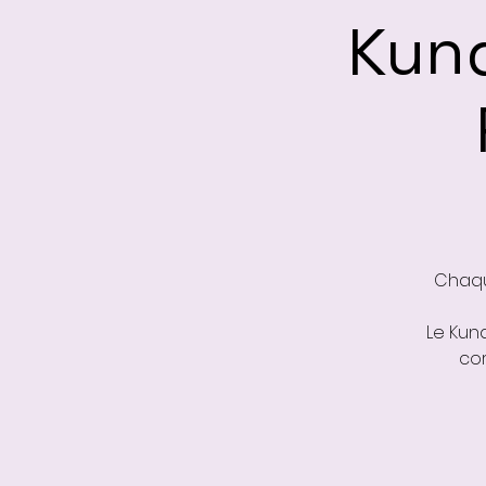
Kund
Chaqu
Le Kund
cor