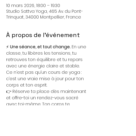
10 mars 2026, 18:00 – 19:30
Studio Sattva Yoga, 465 Av. du Pont-
Trinquat, 34000 Montpellier, France
À propos de l'événement
⚡ 
Une séance, et tout change. 
En une 
classe, tu libères les tensions, tu 
retrouves ton équilibre et tu repars 
avec une énergie claire et stable.
Ce n’est pas qu’un cours de yoga : 
c’est une vraie mise à jour pour ton 
corps et ton esprit.
👉 Réserve ta place dès maintenant 
et offre-toi un rendez-vous sacré 
avec toi-même. Ton corps te 
remerciera. Ton esprit se posera. Ton 
cœur s’ouvrira.
📍 
Studio Sattva Yoga, 465 avenue du 
Pont Trinquat, Montpellier