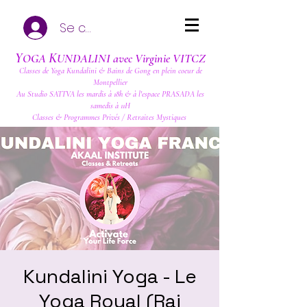
Se connecter
Y
K
OGA
UNDALINI avec Virginie VITCZ
Classes de Yoga Kundalini & Bains de Gong en plein coeur de
Montpellier
Au Studio SATTVA les mardis à 18h & à l'espace PRASADA les
samedis à 11H
Classes & Programmes Privés / Retraites Mystiques
Kundalini Yoga - Le
Yoga Royal (Raj