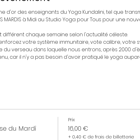
ne d'or des enseignants du Yoga Kundalini, tel que transm
ES MARDIS à Midi au Studio Yoga pour Tous pour une nouve
 différent chaque semaine selon l'actualité céleste.
nforcez votre système immunitaire, vote calibre, votre 
ère du verseau dans laquelle nous entrons, après 2000 d'è
u, car il n'y a pas besoin d'avoir pratiqué le yoga aupar
Prix
sse du Mardi
16,00 €
+ 0,40 € de frais de billetterie