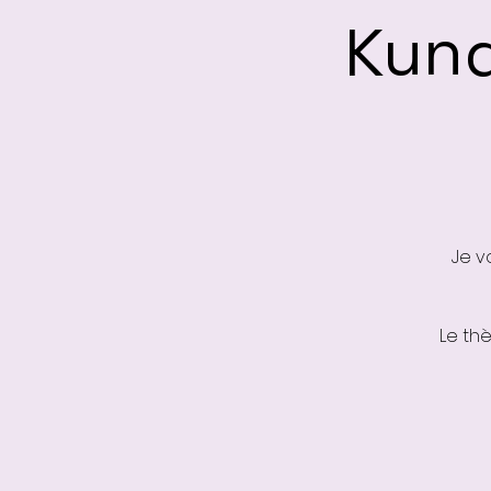
Kund
Je v
Le th