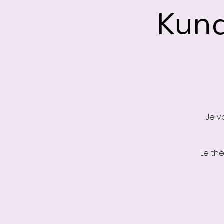
Kund
Je v
Le th