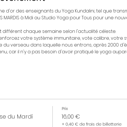
ne d'or des enseignants du Yoga Kundalini, tel que transm
ES MARDIS à Midi au Studio Yoga pour Tous pour une nouve
 différent chaque semaine selon l'actualité céleste.
nforcez votre système immunitaire, vote calibre, votre 
ère du verseau dans laquelle nous entrons, après 2000 d'è
u, car il n'y a pas besoin d'avoir pratiqué le yoga aupar
Prix
sse du Mardi
16,00 €
+ 0,40 € de frais de billetterie