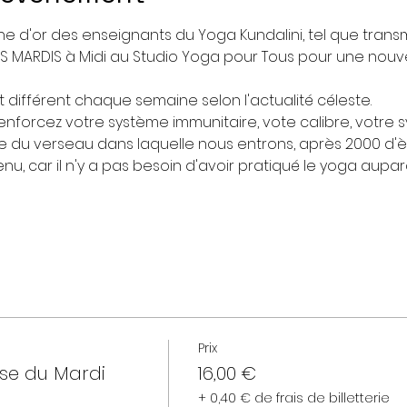
ne d'or des enseignants du Yoga Kundalini, tel que transm
ES MARDIS à Midi au Studio Yoga pour Tous pour une nouve
 différent chaque semaine selon l'actualité céleste.
nforcez votre système immunitaire, vote calibre, votre 
ère du verseau dans laquelle nous entrons, après 2000 d'è
u, car il n'y a pas besoin d'avoir pratiqué le yoga aupar
Prix
sse du Mardi
16,00 €
+ 0,40 € de frais de billetterie