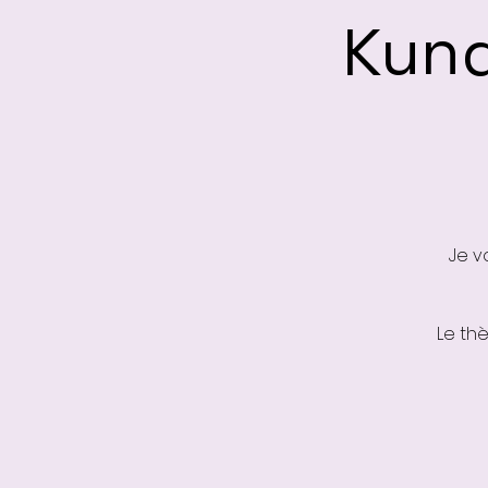
Kund
Je v
Le th