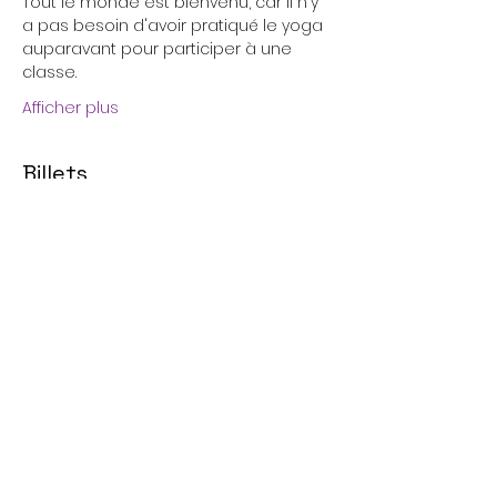
Tout le monde est bienvenu, car il n'y 
a pas besoin d'avoir pratiqué le yoga 
auparavant pour participer à une 
classe. 
Afficher plus
Billets
Vente expirée
Type de billet
Kundalini Yoga Classe du
Mardi
Prix
16,00 €
+ 0,40 € de frais de billetterie