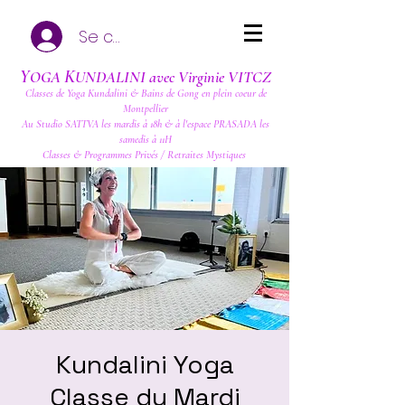
Se connecter
Y
K
OGA
UNDALINI avec Virginie VITCZ
Classes de Yoga Kundalini & Bains de Gong en plein coeur de
Montpellier
Au Studio SATTVA les mardis à 18h & à l'espace PRASADA les
samedis à 11H
Classes & Programmes Privés / Retraites Mystiques
Kundalini Yoga
Classe du Mardi