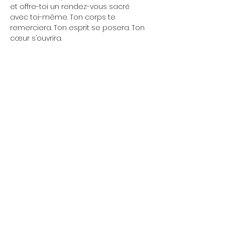
et offre-toi un rendez-vous sacré 
avec toi-même. Ton corps te 
remerciera. Ton esprit se posera. Ton 
cœur s’ouvrira.
⚡ 
Une séance, et tout change. 
En 75 
minutes, tu libères les tensions, tu 
retrouves ton équilibre et tu repars 
avec une énergie claire et stable.
Ce n’est pas qu’un cours de yoga : 
c’est une vraie mise à jour pour ton 
corps et ton esprit.
Afficher plus
Partager cet événement