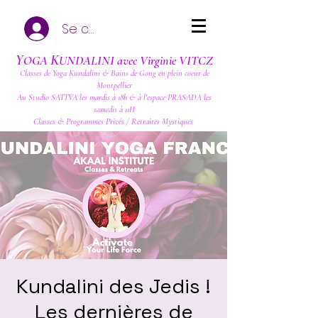
Se connecter
Y
K
OGA
UNDALINI avec Virginie VITCZ
Classes de Yoga Kundalini & Bains de Gong en plein coeur de
Montpellier
Au Studio SATTVA les mardis à 18h & à l'espace PRASADA les
samedis à 11H
Classes & Programmes Privés / Retraites Mystiques
Kundalini des Jedis !
Les dernières de