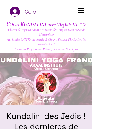
Se connecter
Y
K
OGA
UNDALINI avec Virginie VITCZ
Classes de Yoga Kundalini & Bains de Gong en plein coeur de
Montpellier
Au Studio SATTVA les mardis à 18h & à l'espace PRASADA les
samedis à 11H
Classes & Programmes Privés / Retraites Mystiques
Kundalini des Jedis !
Les dernières de