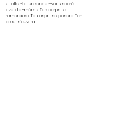
et offre-toi un rendez-vous sacré 
avec toi-même. Ton corps te 
remerciera. Ton esprit se posera. Ton 
cœur s’ouvrira.
⚡ 
Une séance, et tout change. 
En 75 
minutes, tu libères les tensions, tu 
retrouves ton équilibre et tu repars 
avec une énergie claire et stable.
Ce n’est pas qu’un cours de yoga : 
c’est une vraie mise à jour pour ton 
corps et ton esprit.
Afficher plus
Partager cet événement