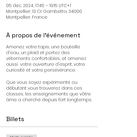
05 déc. 2024, 17:45 – 19:15 UTC+1
Montpellier, 13 Cr Gambetta, 34000
Montpellier, France
À propos de l'événement
Amenez votre tapis, une bouteille
d'eau, un plaid et portez des
vêtements confortables, et amenez
aussi votre ouverture d'esprit, votre
curiosité et votre persévérance.
Que vous soyez expérimenté ou
débutant vous trouverez dans ces
classes, les enseignements que vôtre
âme a cherché depuis fort longtemps.
Le Yoga Kundalini n'est pas un sport,
c'est une pratique spirituelle.
Billets
C'est aussi le Yoga du Guerrier Saint,
votre force mentale et physique s'en