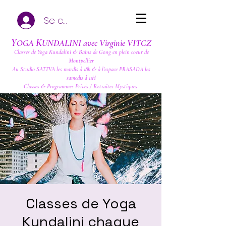
Se connecter
Y
K
OGA
UNDALINI avec Virginie VITCZ
Classes de Yoga Kundalini & Bains de Gong en plein coeur de
Montpellier
Au Studio SATTVA les mardis à 18h & à l'espace PRASADA les
samedis à 11H
Classes & Programmes Privés / Retraites Mystiques
Classes de Yoga
Kundalini chaque