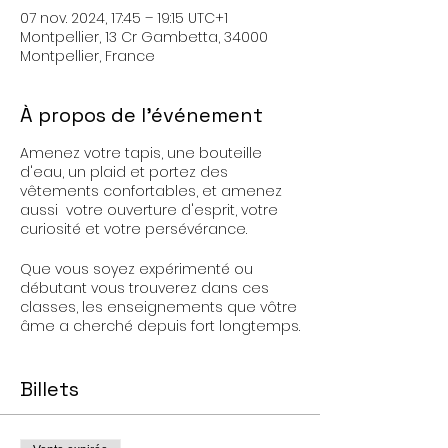
07 nov. 2024, 17:45 – 19:15 UTC+1
Montpellier, 13 Cr Gambetta, 34000
Montpellier, France
À propos de l'événement
Amenez votre tapis, une bouteille
d'eau, un plaid et portez des
vêtements confortables, et amenez
aussi votre ouverture d'esprit, votre
curiosité et votre persévérance.
Que vous soyez expérimenté ou
débutant vous trouverez dans ces
classes, les enseignements que vôtre
âme a cherché depuis fort longtemps.
Le Yoga Kundalini n'est pas un sport,
c'est une pratique spirituelle.
Billets
C'est aussi le Yoga du Guerrier Saint,
votre force mentale et physique s'en