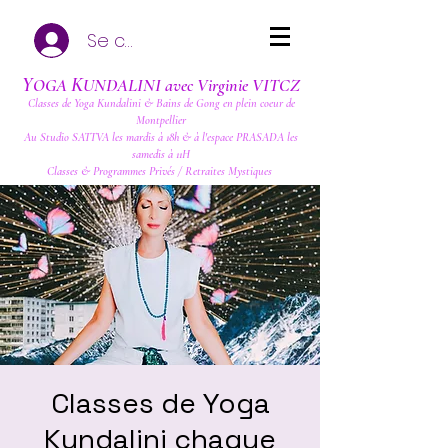
Se connecter
Y
K
OGA
UNDALINI avec Virginie VITCZ
Classes de Yoga Kundalini & Bains de Gong en plein coeur de
Montpellier
Au Studio SATTVA les mardis à 18h & à l'espace PRASADA les
samedis à 11H
Classes & Programmes Privés / Retraites Mystiques
Classes de Yoga
Kundalini chaque