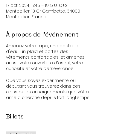
17 oct. 2024, 17:45 – 19:15 UTC+2
Montpellier, 13 Cr Gambetta, 34000
Montpellier, France
À propos de l'événement
Amenez votre tapis, une bouteille
d'eau, un plaid et portez des
vêtements confortables, et amenez
aussi votre ouverture d'esprit, votre
curiosité et votre persévérance.
Que vous soyez expérimenté ou
débutant vous trouverez dans ces
classes, les enseignements que vôtre
âme a cherché depuis fort longtemps.
Le Yoga Kundalini n'est pas un sport,
c'est une pratique spirituelle.
Billets
C'est aussi le Yoga du Guerrier Saint,
votre force mentale et physique s'en