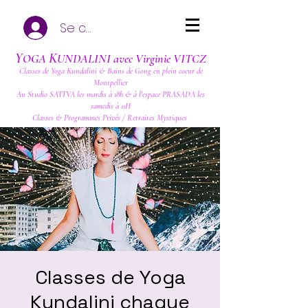
Se connecter
Y
K
OGA
UNDALINI avec Virginie VITCZ
Classes de Yoga Kundalini & Bains de Gong en plein coeur de
Montpellier
Au Studio SATTVA les mardis à 18h & à l'espace PRASADA les
samedis à 11H
Classes & Programmes Privés / Retraites Mystiques
Classes de Yoga
Kundalini chaque