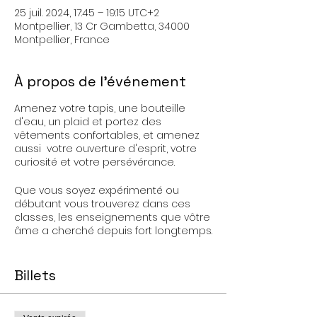
25 juil. 2024, 17:45 – 19:15 UTC+2
Montpellier, 13 Cr Gambetta, 34000
Montpellier, France
À propos de l'événement
Amenez votre tapis, une bouteille
d'eau, un plaid et portez des
vêtements confortables, et amenez
aussi votre ouverture d'esprit, votre
curiosité et votre persévérance.
Que vous soyez expérimenté ou
débutant vous trouverez dans ces
classes, les enseignements que vôtre
âme a cherché depuis fort longtemps.
Le Yoga Kundalini n'est pas un sport,
c'est une pratique spirituelle.
Billets
C'est aussi le Yoga du Guerrier Saint,
votre force mentale et physique s'en