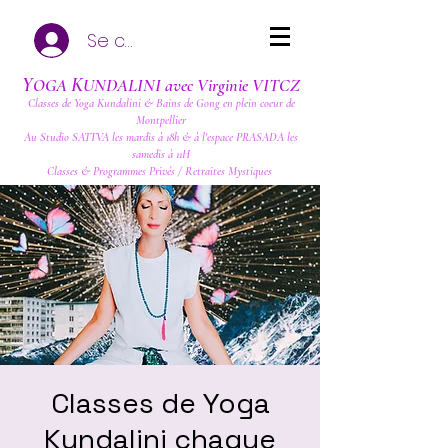
Se connecter
Y
K
OGA
UNDALINI avec Virginie VITCZ
Classes de Yoga Kundalini & Bains de Gong en plein coeur de
Montpellier
Au Studio SATTVA les mardis à 18h & à l'espace PRASADA les
samedis à 11H
Classes & Programmes Privés / Retraites Mystiques
Classes de Yoga
Kundalini chaque