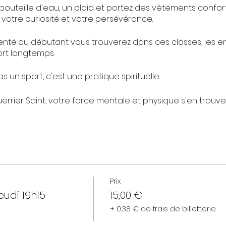
bouteille d'eau, un plaid et portez des vêtements confor
 votre curiosité et votre persévérance.
nté ou débutant vous trouverez dans ces classes, les 
rt longtemps.
s un sport, c'est une pratique spirituelle.
uerrier Saint, votre force mentale et physique s'en trou
es avec révérence pour recevoir des enseignements qui o
n des évènements pour arriver jusqu'à vous.
ndu.
trer, ou de vous retrouver.
Prix
eudi 19h15
15,00 €
+ 0,38 € de frais de billetterie