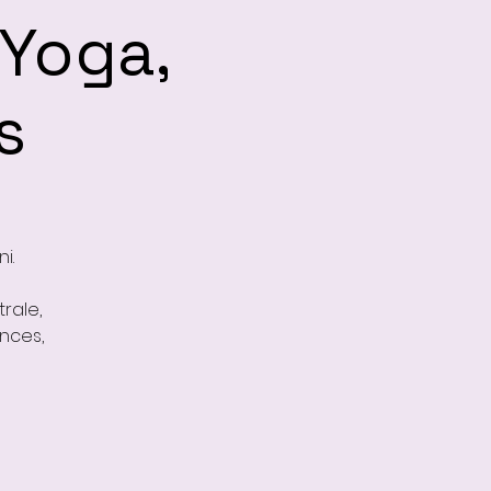
 Yoga,
s
i.
rale,
nces,