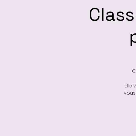
Class
C
Elle
vous 