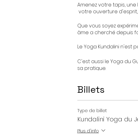
Amenez votre tapis, une 
votre ouverture d'esprit,
Que vous soyez expérime
âme a cherché depuis fo
Le Yoga Kundalini n'est pa
C'est aussi le Yoga du G
sa pratique.
Veuillez venir aux class
Billets
traversé les âges et bie
Attendez vous à l'inatte
Au plaisir de vous rencon
Type de billet
Kundalini Yoga du J
Virginie
Plus d'info