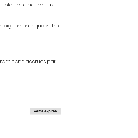
tables, et amenez aussi
enseignements que vôtre
veront donc accrues par
nt 7000 ans et on
Vente expirée