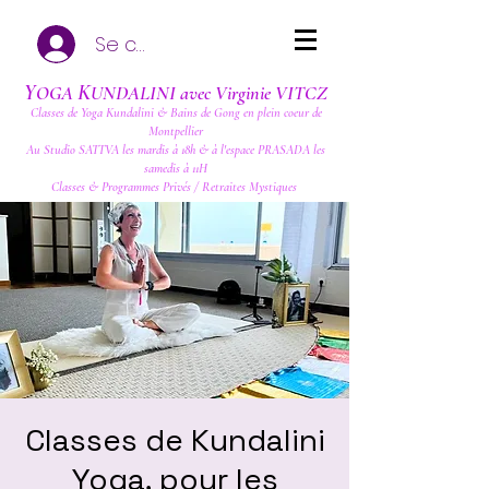
Se connecter
Y
K
OGA
UNDALINI avec Virginie VITCZ
Classes de Yoga Kundalini & Bains de Gong en plein coeur de
Montpellier
Au Studio SATTVA les mardis à 18h & à l'espace PRASADA les
samedis à 11H
Classes & Programmes Privés / Retraites Mystiques
Classes de Kundalini
Yoga, pour les