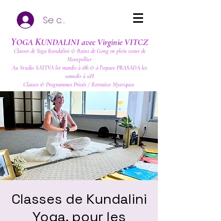
Se connecter
Y
K
OGA
UNDALINI avec Virginie VITCZ
Classes de Yoga Kundalini & Bains de Gong en plein coeur de
Montpellier
Au Studio SATTVA les mardis à 18h & à l'espace PRASADA les
samedis à 11H
Classes & Programmes Privés / Retraites Mystiques
Classes de Kundalini
Yoga, pour les