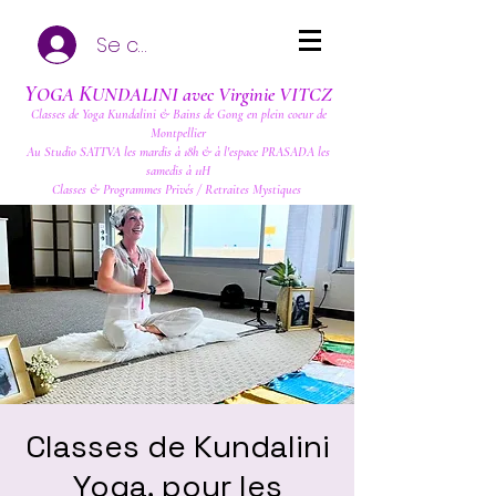
Se connecter
Y
K
OGA
UNDALINI avec Virginie VITCZ
Classes de Yoga Kundalini & Bains de Gong en plein coeur de
Montpellier
Au Studio SATTVA les mardis à 18h & à l'espace PRASADA les
samedis à 11H
Classes & Programmes Privés / Retraites Mystiques
Classes de Kundalini
Yoga, pour les