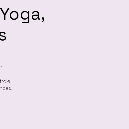
 Yoga,
s
i.
rale,
nces,