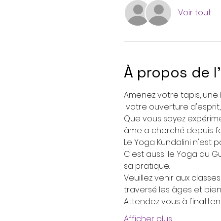
Voir tout
À propos de 
Amenez votre tapis, une 
 votre ouverture d'esprit
Que vous soyez expérime
âme a cherché depuis fo
Le Yoga Kundalini n'est pa
C'est aussi le Yoga du G
sa pratique.
Veuillez venir aux class
traversé les âges et bie
Attendez vous à l'inatten
Afficher plus