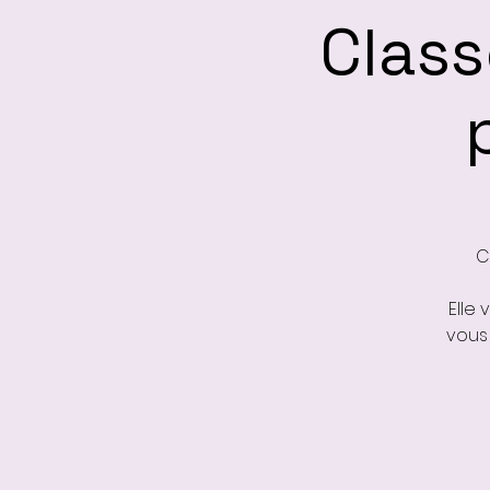
Class
C
Elle
vous 