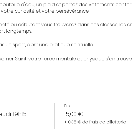
bouteille d'eau, un plaid et portez des vêtements confor
 votre curiosité et votre persévérance.
nté ou débutant vous trouverez dans ces classes, les 
rt longtemps.
s un sport, c'est une pratique spirituelle.
uerrier Saint, votre force mentale et physique s'en trou
es avec révérence pour recevoir des enseignements qui o
n des évènements pour arriver jusqu'à vous.
ndu.
trer, ou de vous retrouver.
Prix
eudi 19h15
15,00 €
+ 0,38 € de frais de billetterie