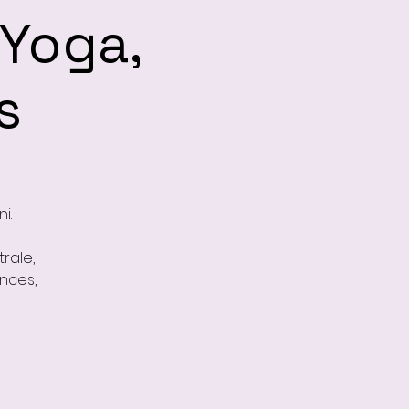
 Yoga,
s
i.
rale,
nces,