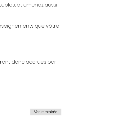
tables, et amenez aussi
enseignements que vôtre
veront donc accrues par
nt 7000 ans et on
Vente expirée