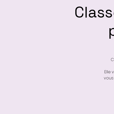
Class
C
Elle
vous 