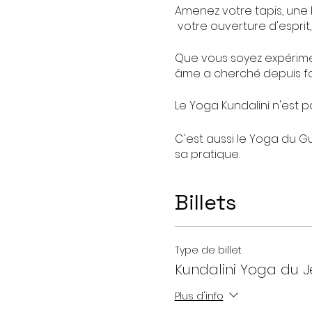
Amenez votre tapis, une 
votre ouverture d'esprit,
Que vous soyez expérime
âme a cherché depuis fo
Le Yoga Kundalini n'est pa
C'est aussi le Yoga du G
sa pratique.
Veuillez venir aux class
Billets
traversé les âges et bie
Attendez vous à l'inatte
Au plaisir de vous rencon
Type de billet
Kundalini Yoga du J
Virginie
Plus d'info