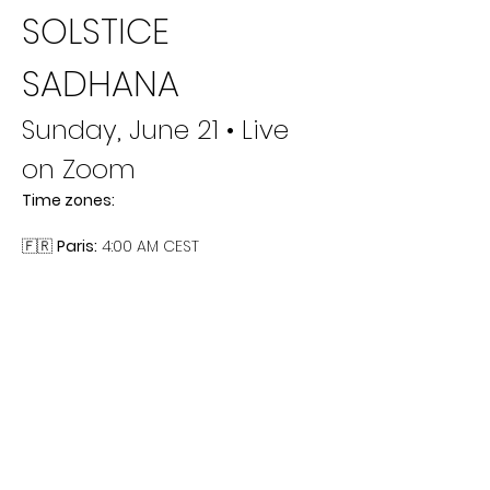
SOLSTICE 
SADHANA
Sunday, June 21 • Live 
on Zoom
Time zones:
🇫🇷 
Paris:
 4:00 AM CEST
Afficher plus
Billets
Vente expirée
Type de billet