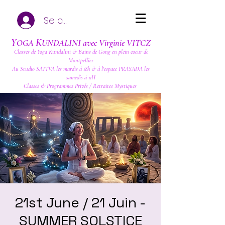
Se connecter
Y
K
OGA
UNDALINI avec Virginie VITCZ
Classes de Yoga Kundalini & Bains de Gong en plein coeur de
Montpellier
Au Studio SATTVA les mardis à 18h & à l'espace PRASADA les
samedis à 11H
Classes & Programmes Privés / Retraites Mystiques
21st June / 21 Juin -
SUMMER SOLSTICE