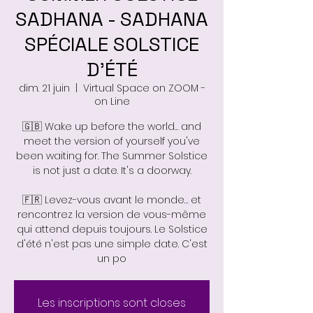
SADHANA - SADHANA
SPÉCIALE SOLSTICE
D'ÉTÉ
dim. 21 juin
  |  
Virtual Space on ZOOM -
on Line
🇬🇧 Wake up before the world… and
meet the version of yourself you've
been waiting for. The Summer Solstice
is not just a date. It's a doorway.
🇫🇷 Levez-vous avant le monde… et
rencontrez la version de vous-même
qui attend depuis toujours. Le Solstice
d'été n'est pas une simple date. C'est
un po
Les inscriptions sont closes