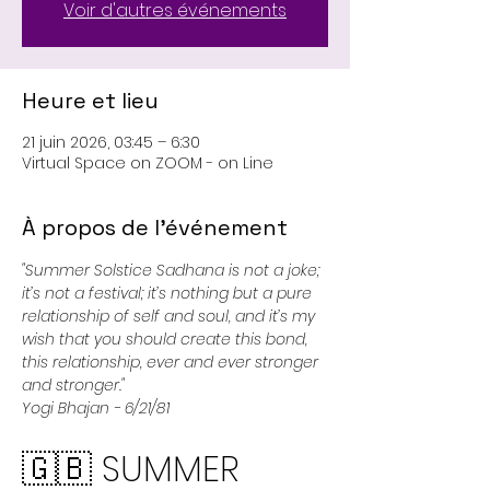
Voir d'autres événements
Heure et lieu
21 juin 2026, 03:45 – 6:30
Virtual Space on ZOOM - on Line
À propos de l'événement
"Summer Solstice Sadhana is not a joke; 
it’s not a festival; it’s nothing but a pure 
relationship of self and soul, and it’s my 
wish that you should create this bond, 
this relationship, ever and ever stronger 
and stronger."
Yogi Bhajan - 6/21/81
🇬🇧 SUMMER 