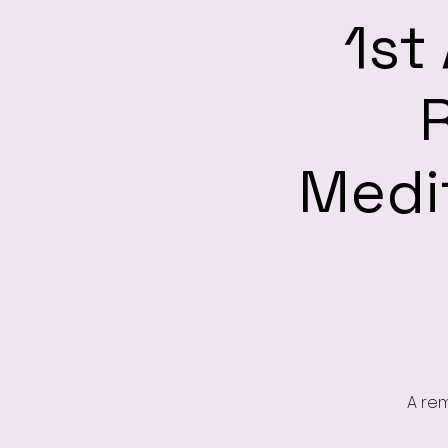
1st
Medit
A rem