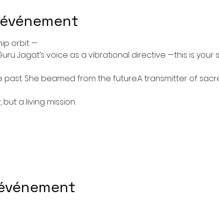
l'événement
ip orbit — 
ru Jagat’s voice as a vibrational directive —this is your s
e past. She beamed from the future.A transmitter of sacr
but a living mission.
 événement