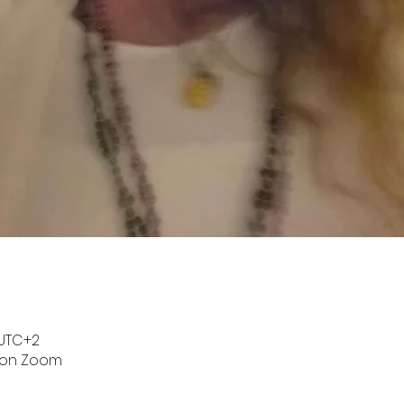
 UTC+2
p on Zoom