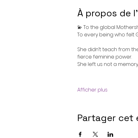
À propos de 
💫 To the global Mothersh
To every being who felt Gu
She didn’t teach from th
fierce feminine power. 
She left us not a memory, 
Afficher plus
Partager cet