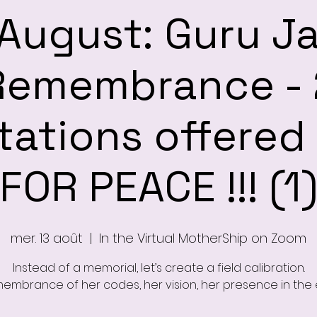
 August: Guru J
Remembrance - 
ations offered
FOR PEACE !!! (1
mer. 13 août
  |  
In the Virtual MotherShip on Zoom
Instead of a memorial, let’s create a field calibration.
embrance of her codes, her vision, her presence in the 