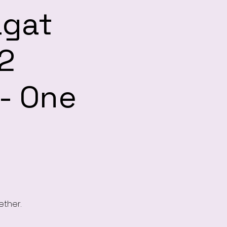
agat
2
 - One
)
ether.