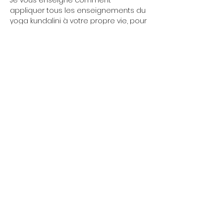
Je vous enseigne comment 
appliquer tous les enseignements du 
yoga kundalini à votre propre vie, pour 
l'améliorer, pour que vous puissiez 
activer vote destin.
Les débutants sont bienvenus, il n'y a 
pas de niveau. 
Amenez une tenue souple, de l'eau 
pour vous hydrater et votre curiosité.
Afficher plus
Partager cet événement