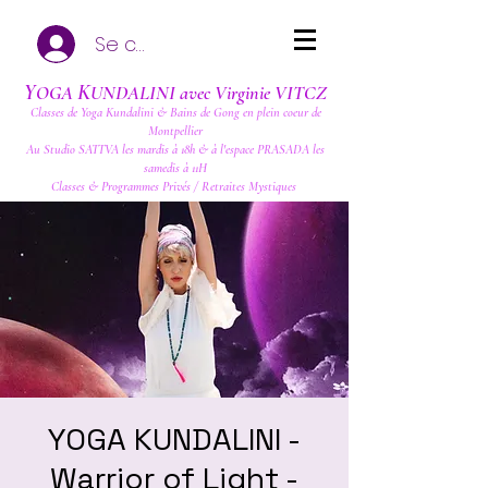
Se connecter
Y
K
OGA
UNDALINI avec Virginie VITCZ
Classes de Yoga Kundalini & Bains de Gong en plein coeur de
Montpellier
Au Studio SATTVA les mardis à 18h & à l'espace PRASADA les
samedis à 11H
Classes & Programmes Privés / Retraites Mystiques
YOGA KUNDALINI -
Warrior of Light -